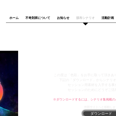
ホーム
不奇則班について
お知らせ
頒布シナリオ
活動計画
不奇則班シナリオ
​色彩
この度は「色彩」をお手に取って頂きあ
下記の「ダウンロード」からシナリ
セッション用素材を入手する事
セッションのためにどうぞご活
※ダウンロードするには、
シナリオ集掲載の
​外部サイトへと移動しま
ダウンロード